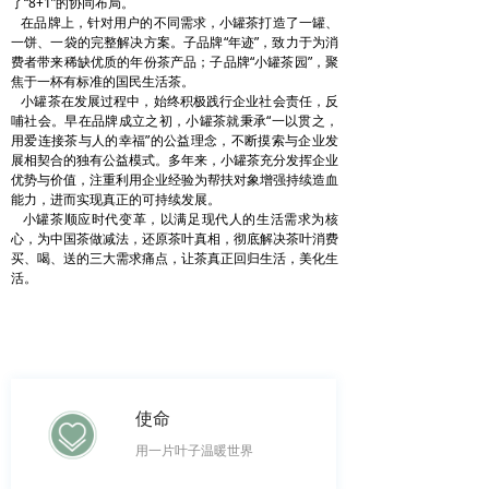
了“8+1”的协同布局。
在品牌上，针对用户的不同需求，小罐茶打造了一罐、
一饼、一袋的完整解决方案。子品牌“年迹”，致力于为消
费者带来稀缺优质的年份茶产品；子品牌“小罐茶园”，聚
焦于一杯有标准的国民生活茶。
小罐茶在发展过程中，始终积极践行企业社会责任，反
哺社会。早在品牌成立之初，小罐茶就秉承“一以贯之，
用爱连接茶与人的幸福”的公益理念，不断摸索与企业发
展相契合的独有公益模式。多年来，小罐茶充分发挥企业
优势与价值，注重利用企业经验为帮扶对象增强持续造血
能力，进而实现真正的可持续发展。
小罐茶顺应时代变革，以满足现代人的生活需求为核
心，为中国茶做减法，还原茶叶真相，彻底解决茶叶消费
买、喝、送的三大需求痛点，让茶真正回归生活，美化生
活。
企业文化
使命
用一片叶子温暖世界