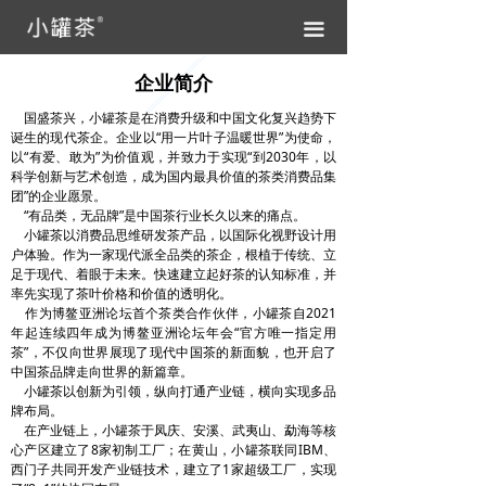
끀
企业简介
国盛茶兴，小罐茶是在消费升级和中国文化复兴趋势下
诞生的现代茶企。企业以“用一片叶子温暖世界”为使命，
以“有爱、敢为”为价值观，并致力于实现“到2030年，以
科学创新与艺术创造，成为国内最具价值的茶类消费品集
团”的企业愿景。
“有品类，无品牌”是中国茶行业长久以来的痛点。
小罐茶以消费品思维研发茶产品，以国际化视野设计用
户体验。作为一家现代派全品类的茶企，根植于传统、立
足于现代、着眼于未来。快速建立起好茶的认知标准，并
率先实现了茶叶价格和价值的透明化。
作为博鳌亚洲论坛首个茶类合作伙伴，小罐茶自2021
年起连续四年成为博鳌亚洲论坛年会“官方唯一指定用
茶”，不仅向世界展现了现代中国茶的新面貌，也开启了
中国茶品牌走向世界的新篇章。
小罐茶以创新为引领，纵向打通产业链，横向实现多品
牌布局。
在产业链上，小罐茶于凤庆、安溪、武夷山、勐海等核
心产区建立了8家初制工厂；在黄山，小罐茶联同IBM、
西门子共同开发产业链技术，建立了1家超级工厂，实现