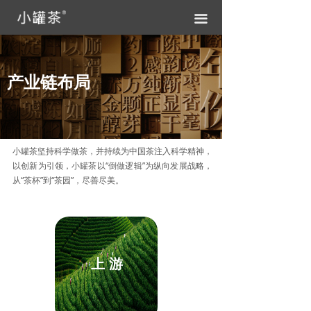
끀
产业链布局
小罐茶坚持科学做茶，并持续为中国茶注入科学精神，
以创新为引领，小罐茶以“倒做逻辑”为纵向发展战略，
从“茶杯”到“茶园”，尽善尽美。
上 游